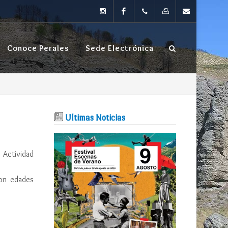
instagram
Facebook
TEL: 91
FAX:
Contacta
Conoce Perales
Sede Electrónica
874 80
91 874
04
66 20
Ultimas Noticias
 Actividad
con edades