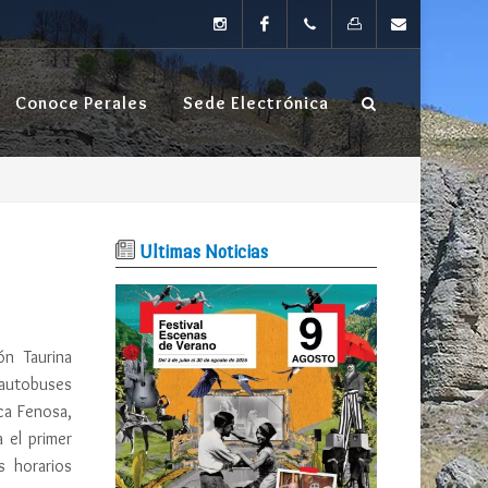
instagram
Facebook
TEL: 91
FAX:
Contacta
Conoce Perales
Sede Electrónica
874 80
91 874
04
66 20
Ultimas Noticias
ón Taurina
e autobuses
ica Fenosa,
a el primer
s horarios