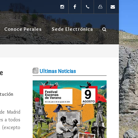
instagram
Facebook
TEL: 91
FAX:
Contacta
Conoce Perales
Sede Electrónica
874 80
91 874
04
66 20
Ultimas Noticias
e
itución
 de Madrid
es a todos
n (excepto