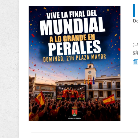
Do
¡L
gi