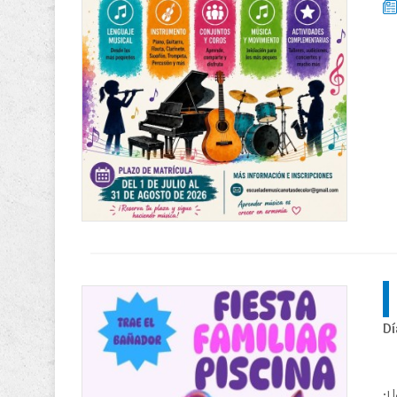
Dí
¡L