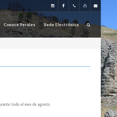
instagram
Facebook
TEL: 91
FAX:
Contacta
Conoce Perales
Sede Electrónica
874 80
91 874
04
66 20
durante todo el mes de agosto