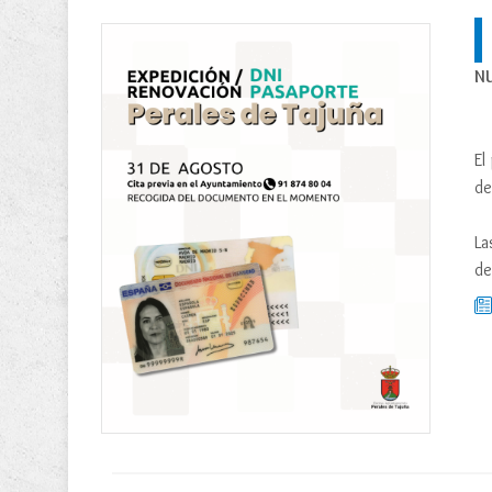
N
El
de
La
de