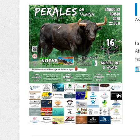
As
La
Af
fa